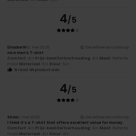
4
/5
Elisabeth
13. mei 2026
Geverifieerde aankoop
nice men's T-shirt
Comfort
: 4
Prijs-kwaliteitverhouding
: 4
Maat
: Perfecte
/5
/5
maat
Materiaal
: 5
Kleur
: 5
/5
/5
Ik raad dit product aan
4
/5
Silvia
3. mei 2026
Geverifieerde aankoop
I think it’s a T-shirt that offers excellent value for money.
Comfort
: 4
Prijs-kwaliteitverhouding
: 4
Maat
: Perfecte
/5
/5
maat
Materiaal
: 4
Kleur
: 4
/5
/5