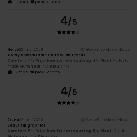
Ik raad dit product aan
4
/5
Hervé
23. mei 2026
Geverifieerde aankoop
A very comfortable and stylish T-shirt
Comfort
: 4
Prijs-kwaliteitverhouding
: 4
Maat
: Perfecte
/5
/5
maat
Materiaal
: 4
Kleur
: 4
/5
/5
Ik raad dit product aan
4
/5
Bruno
22. mei 2026
Geverifieerde aankoop
Beautiful graphics
Comfort
: 5
Prijs-kwaliteitverhouding
: 5
Maat
: Groot
/5
/5
Materiaal
: 4
Kleur
: 4
/5
/5