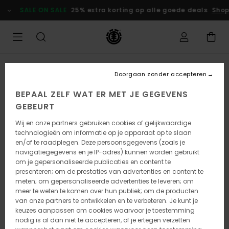
Ga
SALE ON SALE
25% extra korting op alle goede deals
Shop 
naar
Productinformatie
Doorgaan zonder accepteren
BEPAAL ZELF WAT ER MET JE GEGEVENS
GEBEURT
Wij en onze partners gebruiken cookies of gelijkwaardige
technologieën om informatie op je apparaat op te slaan
en/of te raadplegen. Deze persoonsgegevens (zoals je
navigatiegegevens en je IP-adres) kunnen worden gebruikt
om je gepersonaliseerde publicaties en content te
presenteren; om de prestaties van advertenties en content te
meten; om gepersonaliseerde advertenties te leveren; om
meer te weten te komen over hun publiek; om de producten
van onze partners te ontwikkelen en te verbeteren. Je kunt je
keuzes aanpassen om cookies waarvoor je toestemming
nodig is al dan niet te accepteren, of je ertegen verzetten