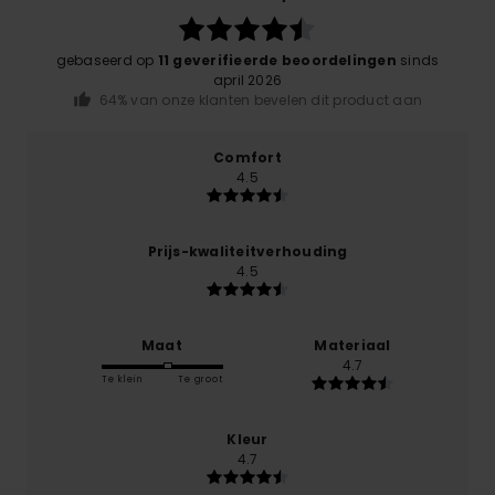
gebaseerd op
11 geverifieerde beoordelingen
sinds
april 2026
64% van onze klanten bevelen dit product aan
Comfort
4.5
Prijs-kwaliteitverhouding
4.5
Maat
Materiaal
4.7
Te klein
Te groot
Kleur
4.7