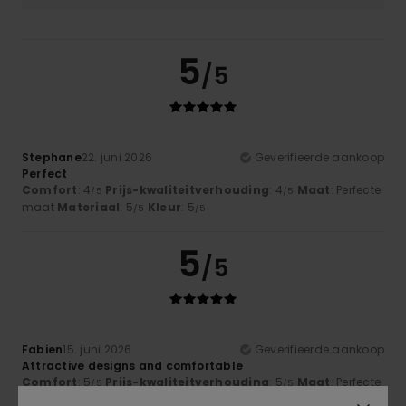
5
/5
Stephane
22. juni 2026
Geverifieerde aankoop
Perfect
Comfort
: 4
Prijs-kwaliteitverhouding
: 4
Maat
: Perfecte
/5
/5
maat
Materiaal
: 5
Kleur
: 5
/5
/5
5
/5
Fabien
15. juni 2026
Geverifieerde aankoop
Attractive designs and comfortable
Comfort
: 5
Prijs-kwaliteitverhouding
: 5
Maat
: Perfecte
/5
/5
maat
Materiaal
: 5
Kleur
: 5
/5
/5