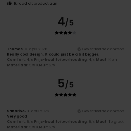
Ik raad dit product aan
4
/5
Thomas
30. april 2026
Geverifieerde aankoop
Really cool design. It could just be a bit bigger.
Comfort
: 4
Prijs-kwaliteitverhouding
: 4
Maat
: Klein
/5
/5
Materiaal
: 5
Kleur
: 5
/5
/5
5
/5
Sandrine
28. april 2026
Geverifieerde aankoop
Very good
Comfort
: 5
Prijs-kwaliteitverhouding
: 5
Maat
: Te groot
/5
/5
Materiaal
: 5
Kleur
: 5
/5
/5