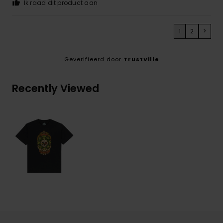
Ik raad dit product aan
1
2
>
Geverifieerd door
TrustVille
Recently Viewed