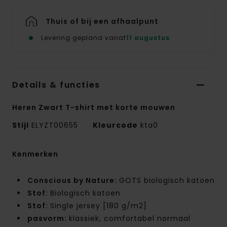
Thuis of bij een afhaalpunt
Levering gepland vanaf
11 augustus
Details & functies
Heren Zwart T-shirt met korte mouwen
Stijl
ELYZT00655
Kleurcode
kta0
Kenmerken
Conscious by Nature:
GOTS biologisch katoen
Stof:
Biologisch katoen
Stof:
Single jersey [180 g/m2]
pasvorm:
klassiek, comfortabel normaal