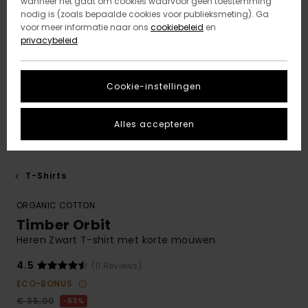
wanneer het gaat om cookies waarvoor geen toestemming
nodig is (zoals bepaalde cookies voor publieksmeting). Ga
voor meer informatie naar ons
cookiebeleid
en
privacybeleid
Cookie-instellingen
Alles accepteren
T-Shirts
ORGANIC COTTON
Timber Orbit
Heren Zwart T-shirt met korte mouwen
4.5
(11 Reviews)
ECO-BONUS
€ 35,00
63%