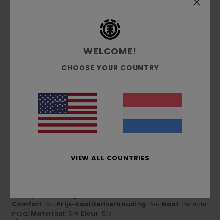
Ik raad dit product aan
5
/5
WELCOME!
CHOOSE YOUR COUNTRY
Marc
9. juni 2026
Geverifieerde aankoop
Very good
Comfort
: 5
Prijs-kwaliteitverhouding
: 5
Maat
: Perfecte
/5
/5
maat
Materiaal
: 5
Kleur
: 5
/5
/5
5
/5
VIEW ALL COUNTRIES
Jean Michel
2. juni 2026
Geverifieerde aankoop
Quality of the design and fabric
Comfort
: 5
Prijs-kwaliteitverhouding
: 5
Maat
: Perfecte
/5
/5
maat
Materiaal
: 5
Kleur
: 5
/5
/5