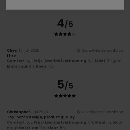
4
/5
Cherif
10. juli 2026
Geverifieerde aankoop
I like
Comfort
: 4
Prijs-kwaliteitverhouding
: 3
Maat
: Te groot
/5
/5
Materiaal
: 4
Kleur
: 4
/5
/5
5
/5
Christophe
5. juli 2026
Geverifieerde aankoop
Top-notch design, product quality
Comfort
: 5
Prijs-kwaliteitverhouding
: 5
Maat
: Perfecte
/5
/5
maat
Materiaal
: 5
Kleur
: 5
/5
/5