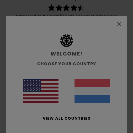
gebaseerd op
3 geverifieerde beoordelingen
sinds
mei 2026
33% van onze klanten bevelen dit product aan
Comfort
4.3
WELCOME!
CHOOSE YOUR COUNTRY
Prijs-kwaliteitverhouding
4.0
Maat
Materiaal
4.3
Te klein
Te groot
VIEW ALL COUNTRIES
Kleur
4.3