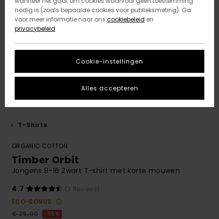
wanneer het gaat om cookies waarvoor geen toestemming
nodig is (zoals bepaalde cookies voor publieksmeting). Ga
voor meer informatie naar ons
cookiebeleid
en
privacybeleid
Cookie-instellingen
Alles accepteren
T-Shirts
ORGANIC COTTON
Timber Orbit
Jongens 8-16 Zwart T-shirt met korte mouwen
4.7
(3 Reviews)
ECO-BONUS
€ 25,00
55%