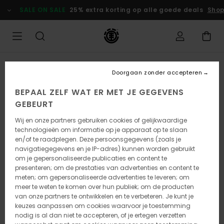
Ga
SALE ON SALE
25% extra korting op alle goede deals
Shop 
naar
Productinformatie
Doorgaan zonder accepteren
BEPAAL ZELF WAT ER MET JE GEGEVENS
GEBEURT
Wij en onze partners gebruiken cookies of gelijkwaardige
technologieën om informatie op je apparaat op te slaan
en/of te raadplegen. Deze persoonsgegevens (zoals je
navigatiegegevens en je IP-adres) kunnen worden gebruikt
om je gepersonaliseerde publicaties en content te
presenteren; om de prestaties van advertenties en content te
meten; om gepersonaliseerde advertenties te leveren; om
meer te weten te komen over hun publiek; om de producten
van onze partners te ontwikkelen en te verbeteren. Je kunt je
keuzes aanpassen om cookies waarvoor je toestemming
nodig is al dan niet te accepteren, of je ertegen verzetten