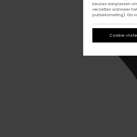
keuzes aanpassen om c
verzetten wanneer he
publieksmeting). Ga v
Cookie-inste