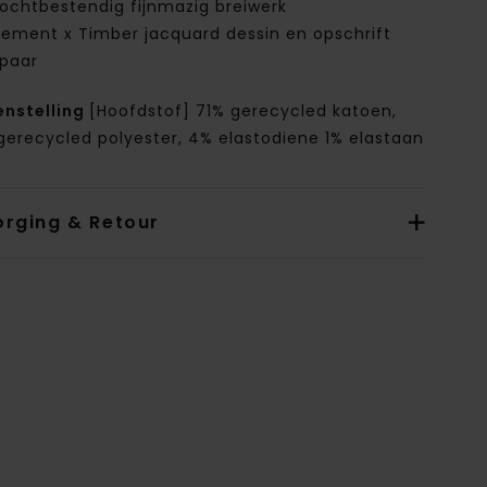
ochtbestendig fijnmazig breiwerk
lement x Timber jacquard dessin en opschrift
 paar
nstelling
[Hoofdstof] 71% gerecycled katoen,
gerecycled polyester, 4% elastodiene 1% elastaan
orging & Retour