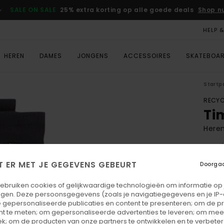
SALE ON SALE
25% extra korting op alle goede deals
Shop n
HELP 
HEREN
DAMES
JONGENS
ACCESSOIRES
SKATEBOA
Startp
RECYC
Ti
Heren
4.0
ECO-
T ER MET JE GEGEVENS GEBEURT
Doorga
€ 15,
€ 5
gebruiken cookies of gelijkwaardige technologieën om informatie op
egen. Deze persoonsgegevens (zoals je navigatiegegevens en je IP
SALE
 gepersonaliseerde publicaties en content te presenteren; om de pr
nt te meten; om gepersonaliseerde advertenties te leveren; om meer
SALE 
k; om de producten van onze partners te ontwikkelen en te verbetere