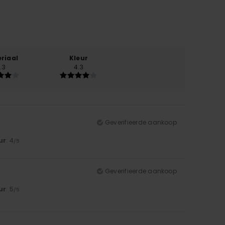
riaal
Kleur
.3
4.3
Geverifieerde aankoop
ur
: 4
/5
Geverifieerde aankoop
ur
: 5
/5