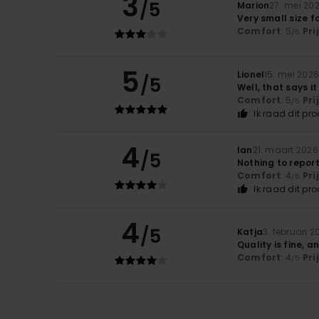
3
/5
Marion
27. mei 20
Very small size f
Comfort
: 5
Pri
/5
5
Lionel
15. mei 202
/5
Well, that says it 
Comfort
: 5
Pri
/5
Ik raad dit pr
4
Ian
21. maart 2026
/5
Nothing to report
Comfort
: 4
Pri
/5
Ik raad dit pr
4
/5
Katja
3. februari 2
Quality is fine, a
Comfort
: 4
Pri
/5