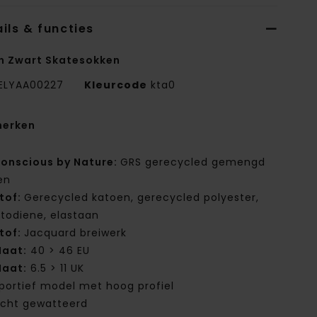
ils & functies
n Zwart Skatesokken
ELYAA00227
Kleurcode
kta0
erken
onscious by Nature:
GRS gerecycled gemengd
en
tof:
Gerecycled katoen, gerecycled polyester,
stodiene, elastaan
tof:
Jacquard breiwerk
aat:
40 > 46 EU
aat:
6.5 > 11 UK
portief model met hoog profiel
icht gewatteerd