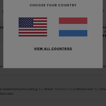
CHOOSE YOUR COUNTRY
gebaseerd op
6 geverifieerde beoordelingen
sinds februari 2026
50% van onze klanten bevelen dit product aan
-kwaliteitverhouding
Maat
Mate
4.3
4
Te klein
Te groot
VIEW ALL COUNTRIES
js-kwaliteitverhouding
: 4
Maat
: Perfecte maat
Materiaal
: 4
Kle
/5
/5
js-kwaliteitverhouding
: 5
Maat
: Perfecte maat
Materiaal
: 5
Kle
/5
/5
oduct aan