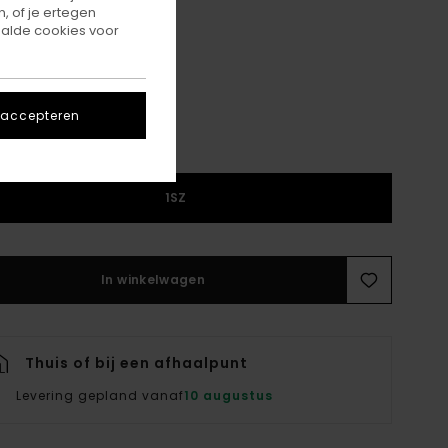
, of je ertegen
alde cookies voor
Off Black
r
 accepteren
1SZ
In winkelwagen
Thuis of bij een afhaalpunt
Levering gepland vanaf
10 augustus