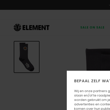
Ga
naar
Productinformatie
SALE ON SALE
BEPAAL ZELF WA
Wij en onze partners 
slaan en/of te raadpl
worden gebruikt om je
advertenties en conte
komen over hun publie