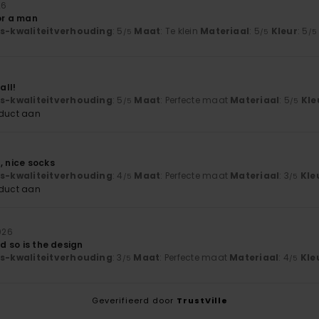
26
or a man
js-kwaliteitverhouding
: 5
Maat
: Te klein
Materiaal
: 5
Kleur
: 5
/5
/5
/5
6
all!
js-kwaliteitverhouding
: 5
Maat
: Perfecte maat
Materiaal
: 5
Kle
/5
/5
oduct aan
, nice socks
js-kwaliteitverhouding
: 4
Maat
: Perfecte maat
Materiaal
: 3
Kle
/5
/5
oduct aan
026
nd so is the design
js-kwaliteitverhouding
: 3
Maat
: Perfecte maat
Materiaal
: 4
Kle
/5
/5
Geverifieerd door
TrustVille