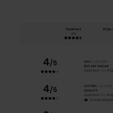
Comfort
Prijs
4.5
4
/5
Léo
10. juli 2026
Not yet tested
Comfort
: 4
Pri
/5
4
LUCIEN
2. juli 2026
/5
QUALITY
Comfort
: 5
Pri
/5
Ik raad dit pr