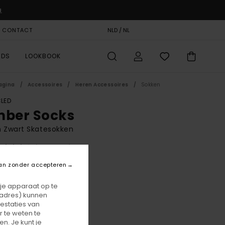
u
& CONTACT
CADEAUKAART
NLD / NL
STORELOCATOR
RDS
LOOKBOOK
agina
Accessoires
Heren Accessoires
Sokken
LED
mber Socks
 Zwart Skatesokken
(6 Reviews)
BONUS
an zonder accepteren
00
63%
,62
 je apparaat op te
-adres) kunnen
estaties van
 te weten te
ON SALE 25% EXTRA
n. Je kunt je