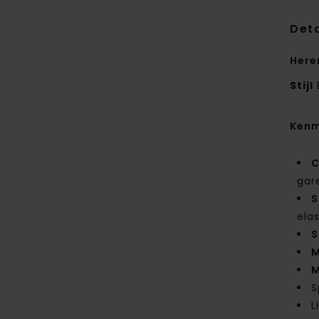
Deta
Here
Stijl
Kenm
C
gar
S
ela
S
M
M
S
L