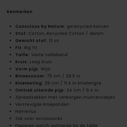
Kenmerken
Conscious by Nature:
gerecycled katoen
Stof:
Cotton, Recycled Cotton / denim
Gewicht stof:
13 oz
Fit:
Big fit
Taille:
Vaste tailleband
Kruis:
Laag kruis
Vorm pijp:
Wijd
Binnenzoom:
75 cm / 29.5 in
Kniemeting:
29 cm / 11.4 in knielengte
Omtrek uiteinde pijp:
24 cm / 9.4 in
Zijnaadzakken met verborgen muntenvakjes
Verstevigde kniepanden
Hamerlus
Zak voor accessoires
Papieren patch achterop bij de taille