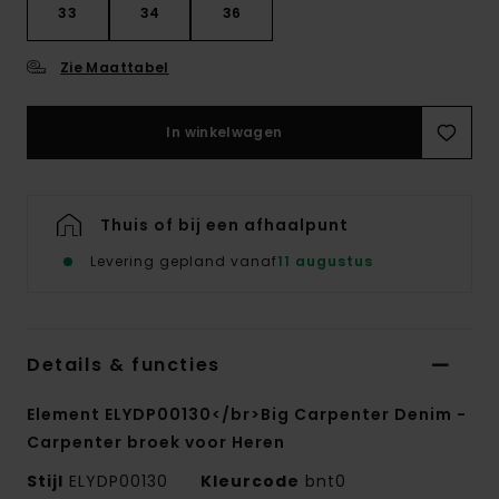
33
34
36
Zie Maattabel
In winkelwagen
Thuis of bij een afhaalpunt
Levering gepland vanaf
11 augustus
Details & functies
Element ELYDP00130</br>Big Carpenter Denim -
Carpenter broek voor Heren
Stijl
ELYDP00130
Kleurcode
bnt0