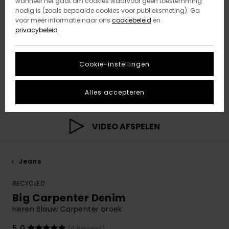
wanneer het gaat om cookies waarvoor geen toestemming
nodig is (zoals bepaalde cookies voor publieksmeting). Ga
voor meer informatie naar ons
cookiebeleid
en
privacybeleid
Cookie-instellingen
Alles accepteren
VIDEO AFSPELEN
Jeans
RECYCLED
Big Carpenter Denim
Heren Blauw Carpenter broek
5.0
(4 Reviews)