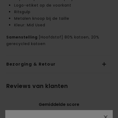
Logo-etiket op de voorkant
Ritsgulp
Metalen knoop bij de taille
Kleur: Mid Used
Samenstelling
[Hoofdstof] 80% katoen, 20%
gerecycled katoen
Bezorging & Retour
Reviews van klanten
Gemiddelde score
5.0