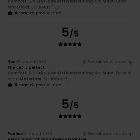
Comfort
: 5
Prijs-kwaliteitverhouding
: 5
Maat
: Groot
/5
/5
Materiaal
: 5
Kleur
: 5
/5
/5
Ik raad dit product aan
5
/5
Noa
28. maart 2026
Geverifieerde aankoop
The cut is perfect
Comfort
: 5
Prijs-kwaliteitverhouding
: 4
Maat
: Perfecte
/5
/5
maat
Materiaal
: 5
Kleur
: 5
/5
/5
Ik raad dit product aan
5
/5
Pauline
13. maart 2026
Geverifieerde aankoop
Very comfortable and very attractive