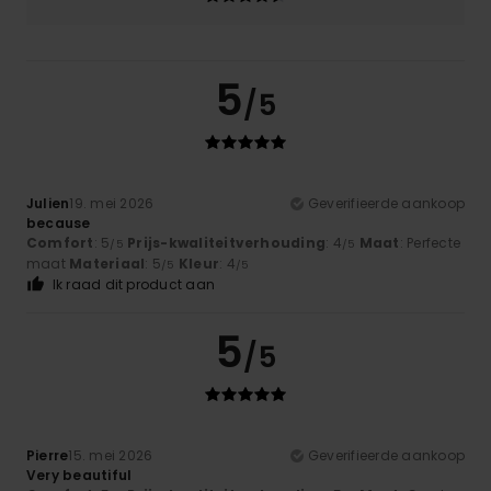
5
/5
Julien
19. mei 2026
Geverifieerde aankoop
because
Comfort
: 5
Prijs-kwaliteitverhouding
: 4
Maat
: Perfecte
/5
/5
maat
Materiaal
: 5
Kleur
: 4
/5
/5
Ik raad dit product aan
5
/5
Pierre
15. mei 2026
Geverifieerde aankoop
Very beautiful