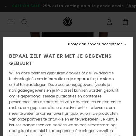
Ga
SALE ON SALE
25% extra korting op alle goede deals
Shop
naar
Productinformatie
Doorgaan zonder accepteren
BEPAAL ZELF WAT ER MET JE GEGEVENS
GEBEURT
Wij en onze partners gebruiken cookies of gelijkwaardige
technologieën om informatie op je apparaat op te slaan
en/of te raadplegen. Deze persoonsgegevens (zoals je
navigatiegegevens en je IP-adres) kunnen worden gebruikt
om je gepersonaliseerde publicaties en content te
presenteren; om de prestaties van advertenties en content te
meten; om gepersonaliseerde advertenties te leveren; om
meer te weten te komen over hun publiek; om de producten
van onze partners te ontwikkelen en te verbeteren. Je kunt je
keuzes aanpassen om cookies waarvoor je toestemming
nodig is al dan niet te accepteren, of je ertegen verzetten