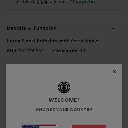
Levering gepland vanaf
11 augustus
Details & functies
Heren Zwart Poloshirt met Korte Mouw
Stijl
ELYKT00205
Kleurcode
fbk
Kenmerken
Stof:
polyester
Stof:
Dubbelgebreid mesh [140 g/m2]
pasvorm:
casual en relaxed model
WELCOME!
halslijn:
v-hals
CHOOSE YOUR COUNTRY
Print op het lijf en op de mouwen
Sublimatie-strepenprint
Bies in dezelfde stof bij de mouwen en