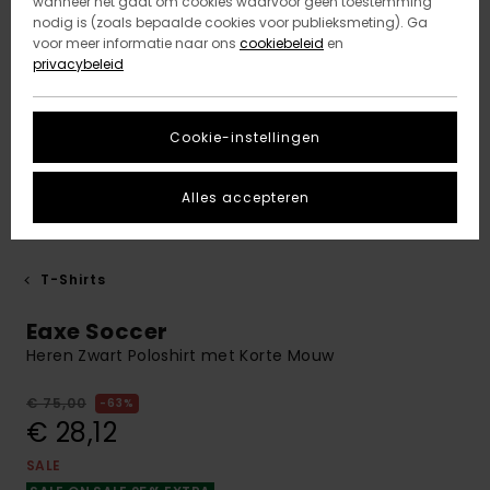
wanneer het gaat om cookies waarvoor geen toestemming
nodig is (zoals bepaalde cookies voor publieksmeting). Ga
voor meer informatie naar ons
cookiebeleid
en
privacybeleid
Cookie-instellingen
Alles accepteren
T-Shirts
Eaxe Soccer
Heren Zwart Poloshirt met Korte Mouw
€ 75,00
63%
€ 28,12
SALE