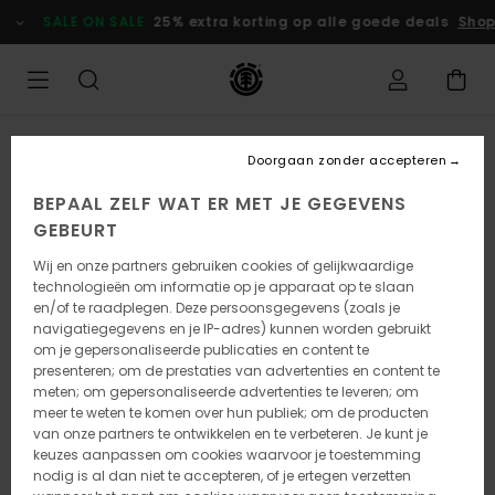
Ga
SALE ON SALE
25% extra korting op alle goede deals
Shop
naar
Productinformatie
Doorgaan zonder accepteren
BEPAAL ZELF WAT ER MET JE GEGEVENS
GEBEURT
Wij en onze partners gebruiken cookies of gelijkwaardige
technologieën om informatie op je apparaat op te slaan
en/of te raadplegen. Deze persoonsgegevens (zoals je
navigatiegegevens en je IP-adres) kunnen worden gebruikt
om je gepersonaliseerde publicaties en content te
presenteren; om de prestaties van advertenties en content te
meten; om gepersonaliseerde advertenties te leveren; om
meer te weten te komen over hun publiek; om de producten
van onze partners te ontwikkelen en te verbeteren. Je kunt je
keuzes aanpassen om cookies waarvoor je toestemming
nodig is al dan niet te accepteren, of je ertegen verzetten