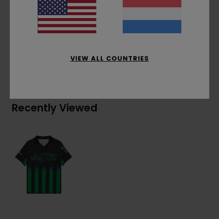
onderaan
Samenstelling
[Hoofdstof] 100% polyester
VIEW ALL COUNTRIES
Bezorging & Retour
Recently Viewed