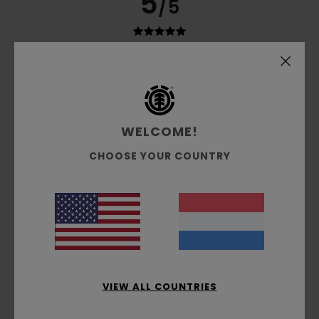
5
/5
Quentin
8. juli 2026
Geverifieerde aankoop
Excellent, lightweight fabric in a lovely colour
Comfort
: 5
Prijs-kwaliteitverhouding
: 5
Maat
: Perfecte
/5
/5
maat
Materiaal
: 5
Kleur
: 5
/5
/5
WELCOME!
5
/5
CHOOSE YOUR COUNTRY
Franz
7. juli 2026
Geverifieerde aankoop
Superb comfort and quality
Comfort
: 5
Prijs-kwaliteitverhouding
: 5
Maat
: Perfecte
/5
/5
maat
Materiaal
: 5
Kleur
: 5
/5
/5
Ik raad dit product aan
VIEW ALL COUNTRIES
5