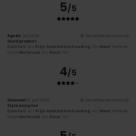
5
/5
Agnès
1. juli 2026
Geverifieerde aankoop
Good product.
Comfort
: 5
Prijs-kwaliteitverhouding
: 5
Maat
: Perfecte
/5
/5
maat
Materiaal
: 5
Kleur
: 5
/5
/5
4
/5
Gwenael
30. juni 2026
Geverifieerde aankoop
Style and price
Comfort
: 4
Prijs-kwaliteitverhouding
: 4
Maat
: Perfecte
/5
/5
maat
Materiaal
: 4
Kleur
: 5
/5
/5
5