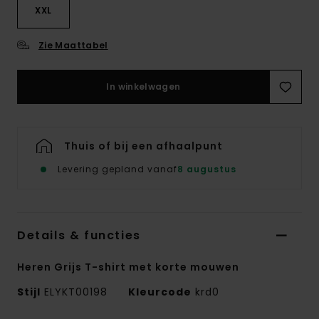
XXL
Zie Maattabel
In winkelwagen
Thuis of bij een afhaalpunt
Levering gepland vanaf
8 augustus
Details & functies
Heren Grijs T-shirt met korte mouwen
Stijl
ELYKT00198
Kleurcode
krd0