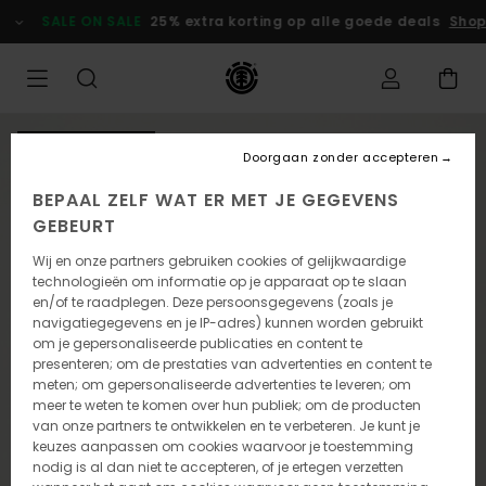
Ga
SALE ON SALE
25% extra korting op alle goede deals
Shop
naar
Productinformatie
NIEUW PRODUCT
Doorgaan zonder accepteren
BEPAAL ZELF WAT ER MET JE GEGEVENS
GEBEURT
Wij en onze partners gebruiken cookies of gelijkwaardige
technologieën om informatie op je apparaat op te slaan
en/of te raadplegen. Deze persoonsgegevens (zoals je
navigatiegegevens en je IP-adres) kunnen worden gebruikt
om je gepersonaliseerde publicaties en content te
presenteren; om de prestaties van advertenties en content te
meten; om gepersonaliseerde advertenties te leveren; om
meer te weten te komen over hun publiek; om de producten
van onze partners te ontwikkelen en te verbeteren. Je kunt je
keuzes aanpassen om cookies waarvoor je toestemming
nodig is al dan niet te accepteren, of je ertegen verzetten