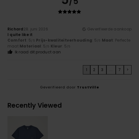
/5
Richard
28. juni 2026
Geverifieerde aankoop
I quite like it
Comfort
: 5
Prijs-kwaliteitverhouding
: 5
Maat
: Perfecte
/5
/5
maat
Materiaal
: 5
Kleur
: 5
/5
/5
Ik raad dit product aan
1
2
3
...
7
>
Geverifieerd door
TrustVille
Recently Viewed