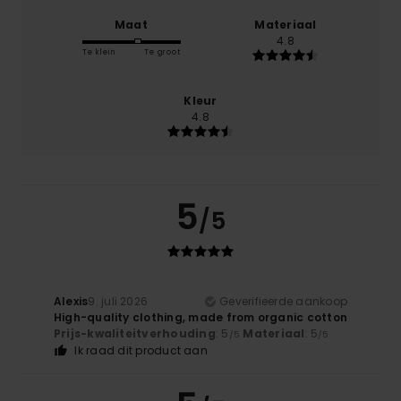
Maat
Materiaal
4.8
Te klein
Te groot
Kleur
4.8
5
/5
Alexis
9. juli 2026
Geverifieerde aankoop
High-quality clothing, made from organic cotton
Prijs-kwaliteitverhouding
: 5
Materiaal
: 5
/5
/5
Ik raad dit product aan