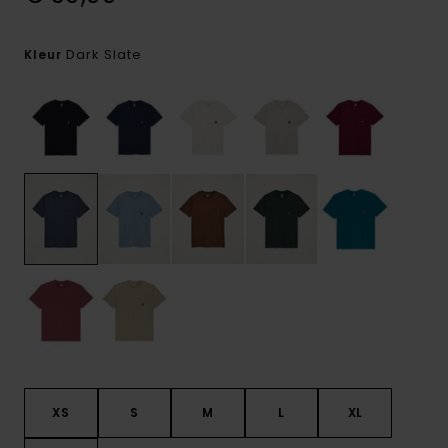
Dark Slate
Kleur
XS
S
M
L
XL