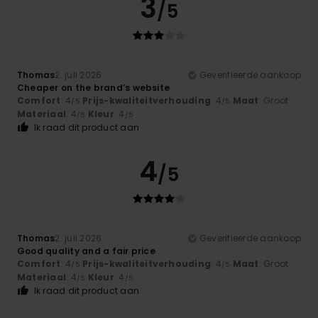
3
/5
Thomas
2. juli 2026
Geverifieerde aankoop
Cheaper on the brand’s website
Comfort
: 4
Prijs-kwaliteitverhouding
: 4
Maat
: Groot
/5
/5
Materiaal
: 4
Kleur
: 4
/5
/5
Ik raad dit product aan
4
/5
Thomas
2. juli 2026
Geverifieerde aankoop
Good quality and a fair price
Comfort
: 4
Prijs-kwaliteitverhouding
: 4
Maat
: Groot
/5
/5
Materiaal
: 4
Kleur
: 4
/5
/5
Ik raad dit product aan