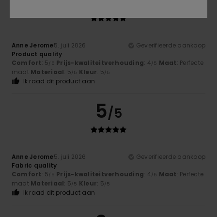
/5
Anne Jerome
5. juli 2026
Geverifieerde aankoop
Product quality
Comfort
: 5
Prijs-kwaliteitverhouding
: 4
Maat
: Perfecte
/5
/5
maat
Materiaal
: 5
Kleur
: 5
/5
/5
Ik raad dit product aan
5
/5
Anne Jerome
5. juli 2026
Geverifieerde aankoop
Fabric quality
Comfort
: 5
Prijs-kwaliteitverhouding
: 4
Maat
: Perfecte
/5
/5
maat
Materiaal
: 5
Kleur
: 5
/5
/5
Ik raad dit product aan