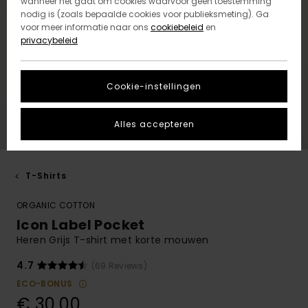
wanneer het gaat om cookies waarvoor geen toestemming
nodig is (zoals bepaalde cookies voor publieksmeting). Ga
voor meer informatie naar ons
cookiebeleid
en
privacybeleid
Cookie-instellingen
Alles accepteren
T-Shirts
ORGANIC COTTON
Icon Label Pocket
Heren Grijs T-shirt met korte mouwen
4.7
(69 Reviews)
ECO-BONUS
€ 30,00