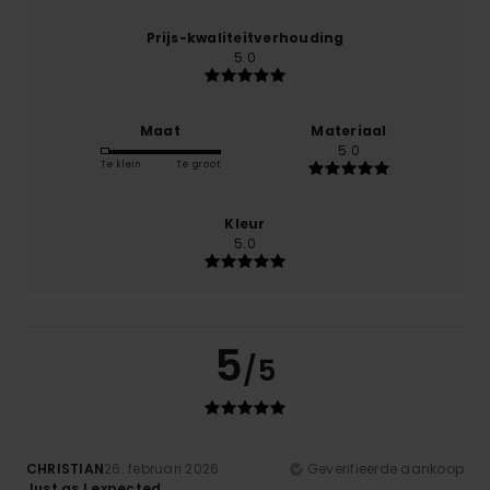
Prijs-kwaliteitverhouding
5.0
Maat
Materiaal
5.0
Te klein
Te groot
Kleur
5.0
5
/5
CHRISTIAN
26. februari 2026
Geverifieerde aankoop
Just as I expected