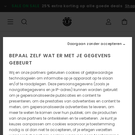
Ga
SALE ON SALE
25% extra korting op alle goede deals
Shop 
naar
Productinformatie
Doorgaan zonder accepteren
BEPAAL ZELF WAT ER MET JE GEGEVENS
GEBEURT
Wij en onze partners gebruiken cookies of gelijkwaardige
technologieën om informatie op je apparaat op te slaan
en/of te raadplegen. Deze persoonsgegevens (zoals je
navigatiegegevens en je IP-adres) kunnen worden gebruikt
om je gepersonaliseerde publicaties en content te
presenteren; om de prestaties van advertenties en content te
meten; om gepersonaliseerde advertenties te leveren; om
meer te weten te komen over hun publiek; om de producten
van onze partners te ontwikkelen en te verbeteren. Je kunt je
keuzes aanpassen om cookies waarvoor je toestemming
nodig is al dan niet te accepteren, of je ertegen verzetten