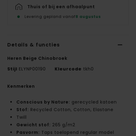
Thuis of bij een afhaalpunt
Levering gepland vanaf
8 augustus
Details & functies
Heren Beige Chinobroek
Stijl
ELYNP00190
Kleurcode
tkh0
Kenmerken
Conscious by Nature:
gerecycled katoen
Stof:
Recycled Cotton, Cotton, Elastane
Twill
Gewicht stof:
265 g/m2
Pasvorm:
Taps toelopend regular model