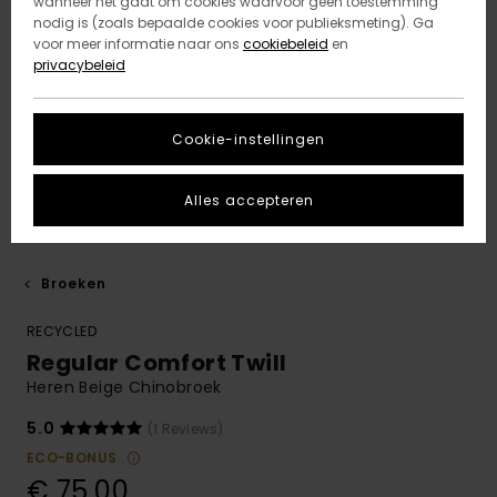
wanneer het gaat om cookies waarvoor geen toestemming
nodig is (zoals bepaalde cookies voor publieksmeting). Ga
voor meer informatie naar ons
cookiebeleid
en
privacybeleid
Cookie-instellingen
Alles accepteren
Broeken
RECYCLED
Regular Comfort Twill
Heren Beige Chinobroek
5.0
(1 Reviews)
ECO-BONUS
€ 75,00