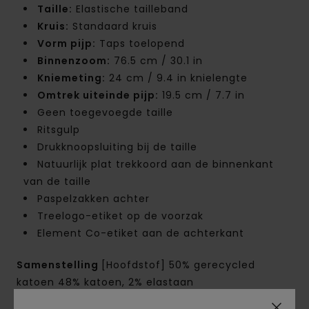
Taille:
Elastische tailleband
Kruis:
Standaard kruis
Vorm pijp:
Taps toelopend
Binnenzoom:
76.5 cm / 30.1 in
Kniemeting:
24 cm / 9.4 in knielengte
Omtrek uiteinde pijp:
19.5 cm / 7.7 in
Geen toegevoegde taille
Ritsgulp
Drukknoopsluiting bij de taille
Natuurlijk plat trekkoord aan de binnenkant
van de taille
Paspelzakken achter
Treelogo-etiket op de voorzak
Element Co-etiket aan de achterkant
Samenstelling
[Hoofdstof] 50% gerecycled
katoen 48% katoen, 2% elastaan