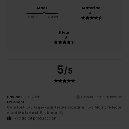
Maat
Materiaal
4.8
Te klein
Te groot
Kleur
4.8
5
/5
Davide
31. juli 2026
Geverifieerde aankoop
Excellent
Comfort
: 5
Prijs-kwaliteitverhouding
: 5
Maat
: Perfecte
/5
/5
maat
Materiaal
: 5
Kleur
: 5
/5
/5
Ik raad dit product aan