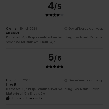
4
/5
Clement
19. juli 2026
Geverifieerde aankoop
All clear
Comfort
: 4
Prijs-kwaliteitverhouding
: 4
Maat
: Perfecte
/5
/5
maat
Materiaal
: 4
Kleur
: 4
/5
/5
5
/5
Enzo
16. juli 2026
Geverifieerde aankoop
I like it
Comfort
: 5
Prijs-kwaliteitverhouding
: 5
Maat
: Groot
/5
/5
Materiaal
: 5
Kleur
: 5
/5
/5
Ik raad dit product aan