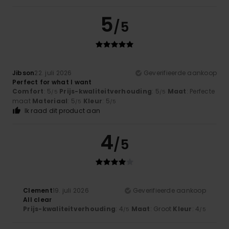
5
/5
Jibson
22. juli 2026
Geverifieerde aankoop
Perfect for what I want
Comfort
: 5
Prijs-kwaliteitverhouding
: 5
Maat
: Perfecte
/5
/5
maat
Materiaal
: 5
Kleur
: 5
/5
/5
Ik raad dit product aan
4
/5
Clement
19. juli 2026
Geverifieerde aankoop
All clear
Prijs-kwaliteitverhouding
: 4
Maat
: Groot
Kleur
: 4
/5
/5