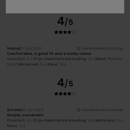
Ik raad dit product aan
4
/5
Imanol
27. juli 2026
Geverifieerde aankoop
Comfortable, a good fit and a lovely colour
Comfort
: 4
Prijs-kwaliteitverhouding
: 4
Maat
: Perfecte
/5
/5
maat
Materiaal
: 5
Kleur
: 5
/5
/5
4
/5
Antonio
23. juli 2026
Geverifieerde aankoop
Simple, convenient
Comfort
: 4
Prijs-kwaliteitverhouding
: 4
Materiaal
: 4
/5
/5
/5
Kleur
: 5
/5