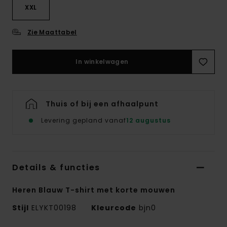
XXL
Zie Maattabel
In winkelwagen
Thuis of bij een afhaalpunt
Levering gepland vanaf
12 augustus
Details & functies
Heren Blauw T-shirt met korte mouwen
Stijl
ELYKT00198
Kleurcode
bjn0