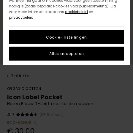
wanneer het gaat om cookies waarvoor geen toestemming
nodig is (zoals bepaalde cookies voor publieksmeting). Ga
voor meer informatie naar ons
cookiebeleid
en
privacybeleid
Cookie-instellingen
Alles accepteren
T-Shirts
ORGANIC COTTON
Icon Label Pocket
Heren Blauw T-shirt met korte mouwen
4.7
(85 Reviews)
ECO-BONUS
€ 30,00