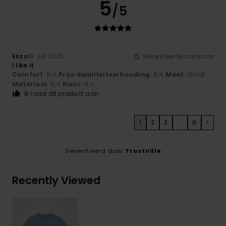
5
/5
Enzo
16. juli 2026
Geverifieerde aankoop
I like it
Comfort
: 5
Prijs-kwaliteitverhouding
: 5
Maat
: Groot
/5
/5
Materiaal
: 5
Kleur
: 4
/5
/5
Ik raad dit product aan
1
2
3
...
9
>
Geverifieerd door
TrustVille
Recently Viewed