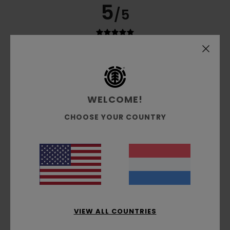
5
/5
Romain
31. juli 2026
Geverifieerde aankoop
I like the cut of this T-shirt.
Comfort
: 5
Prijs-kwaliteitverhouding
: 5
Maat
: Klein
/5
/5
Materiaal
: 5
Kleur
: 5
/5
/5
WELCOME!
Ik raad dit product aan
CHOOSE YOUR COUNTRY
5
/5
Diego
30. juli 2026
Geverifieerde aankoop
A basic T-shirt made from good-quality fabric – just what I
expected – and I love the colour. Given the price I paid, I’m
very happy with my purchase.
VIEW ALL COUNTRIES
Comfort
: 5
Prijs-kwaliteitverhouding
: 4
Maat
: Perfecte
/5
/5
maat
Materiaal
: 5
Kleur
: 5
/5
/5