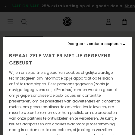
Ga
SALE ON SALE
25% extra korting op alle goede deals
Shop
naar
Productinformatie
NIEUW PRODUCT
Doorgaan zonder accepteren
BEPAAL ZELF WAT ER MET JE GEGEVENS
GEBEURT
Wij en onze partners gebruiken cookies of gelijkwaardige
technologieën om informatie op je apparaat op te slaan
en/of te raadplegen. Deze persoonsgegevens (zoals je
navigatiegegevens en je IP-adres) kunnen worden gebruikt
om je gepersonaliseerde publicaties en content te
presenteren; om de prestaties van advertenties en content te
meten; om gepersonaliseerde advertenties te leveren; om
meer te weten te komen over hun publiek; om de producten
van onze partners te ontwikkelen en te verbeteren. Je kunt je
keuzes aanpassen om cookies waarvoor je toestemming
nodig is al dan niet te accepteren, of je ertegen verzetten